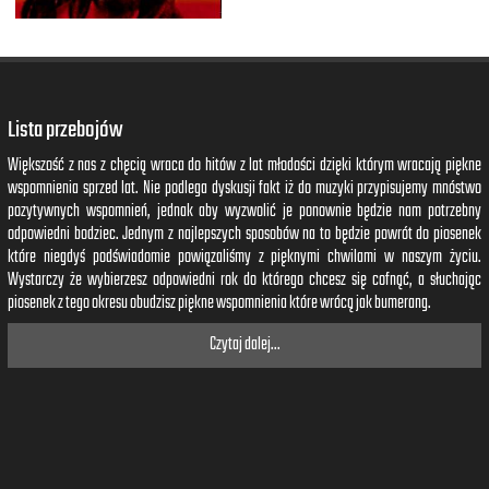
Lista przebojów
Większość z nas z chęcią wraca do hitów z lat młodości dzięki którym wracają piękne
wspomnienia sprzed lat. Nie podlega dyskusji fakt iż do muzyki przypisujemy mnóstwo
pozytywnych wspomnień, jednak aby wyzwolić je ponownie będzie nam potrzebny
odpowiedni bodziec. Jednym z najlepszych sposobów na to będzie powrót do piosenek
które niegdyś podświadomie powiązaliśmy z pięknymi chwilami w naszym życiu.
Wystarczy że wybierzesz odpowiedni rok do którego chcesz się cofnąć, a słuchając
piosenek z tego okresu obudzisz piękne wspomnienia które wrócą jak bumerang.
Czytaj dalej...