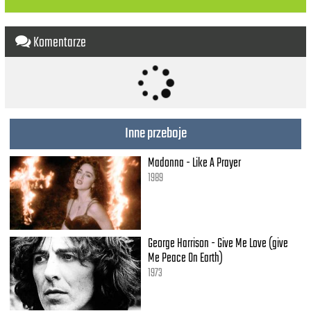
Not gonna c-c-cry
Not gonna c-c-cry
Komentarze
I'm all out of salt, I'm not gonna cry
Won't give you what you want
'Cause I look way too good tonight
I'm all out of salt, tears are running dry
Won't give you what you want
'Cause I look way too good tonight
Inne przeboje
I'm all out of salt
Madonna - Like A Prayer
I'm all out of salt
1989
George Harrison - Give Me Love (give
Me Peace On Earth)
1973