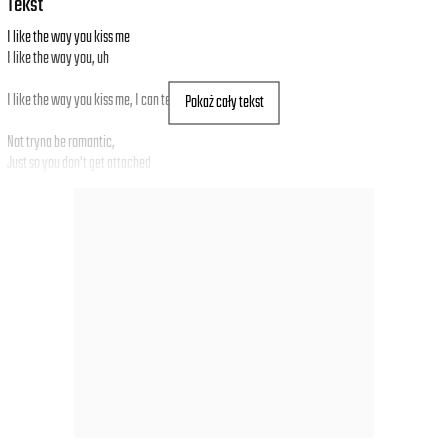
Tekst
I like the way you kiss me
I like the way you, uh
I like the way you kiss me, I can tell you miss me
Pokaż cały tekst
Not tryna be romantic,
Just so you don't get attached
I like the way you kiss me, I can tell you miss me
I can tell it hits, hits, hits, hits
Not tryna be romantic, I'll hit it from the back
Just so you don't get attached
You bite my lip just for the taste
You're on your knees, I'm on the case
You take the heat and with such grace
You say we'rе done, but here you stay
Said you'rе scared I'll let you down
Stick around and you'll find out
But don't you wanna make me proud?
'Cause I'm so proud, baby, I'm so proud of you