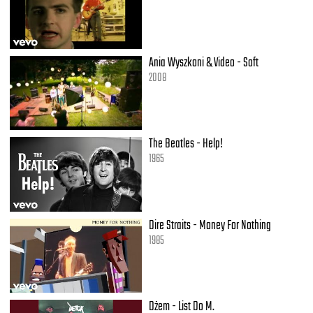
Just so you don't get attached
I like the way you kiss me, I can tell you miss me
I can tell it hits, hits, hits, hits
Not tryna be romantic, I'll hit it from the back
Just so you don't get attached
Ania Wyszkoni & Video - Soft
2008
I like the way you kiss me
I like the way you, uh
The Beatles - Help!
1965
Dire Straits - Money For Nothing
1985
Dżem - List Do M.