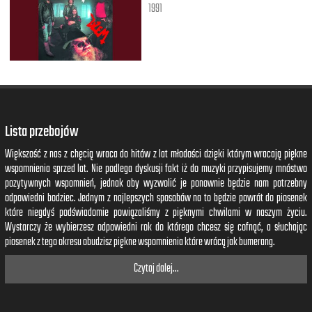
1991
Lista przebojów
Większość z nas z chęcią wraca do hitów z lat młodości dzięki którym wracają piękne
wspomnienia sprzed lat. Nie podlega dyskusji fakt iż do muzyki przypisujemy mnóstwo
pozytywnych wspomnień, jednak aby wyzwolić je ponownie będzie nam potrzebny
odpowiedni bodziec. Jednym z najlepszych sposobów na to będzie powrót do piosenek
które niegdyś podświadomie powiązaliśmy z pięknymi chwilami w naszym życiu.
Wystarczy że wybierzesz odpowiedni rok do którego chcesz się cofnąć, a słuchając
piosenek z tego okresu obudzisz piękne wspomnienia które wrócą jak bumerang.
Czytaj dalej...