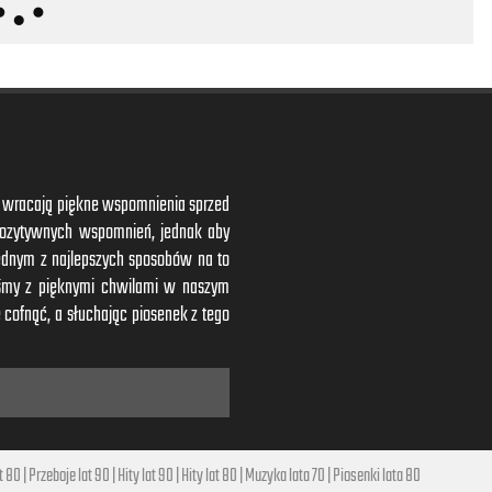
ym wracają piękne wspomnienia sprzed
 pozytywnych wspomnień, jednak aby
ednym z najlepszych sposobów na to
iśmy z pięknymi chwilami w naszym
 cofnąć, a słuchając piosenek z tego
t 80
|
Przeboje lat 90
|
Hity lat 90
|
Hity lat 80
|
Muzyka lata 70
|
Piosenki lata 80