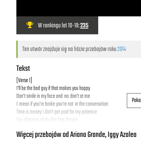
W rankingu lat 10-19:
235
Ten utwór znajduje się na liście przebojów roku
2014
Tekst
[Verse 1]
I'll be the bad guy if that makes you happy
Don't smile in my face and no don't at me
Poka
I mean if you're broke you're not in the conversation
Time is money I don't get paid for my patience
You shooting shots like free throws
You ain't even hit me once, bitch reload
Więcej przebojów od Ariana Grande, Iggy Azalea
Winning at life, this shit feeling like a cheat code