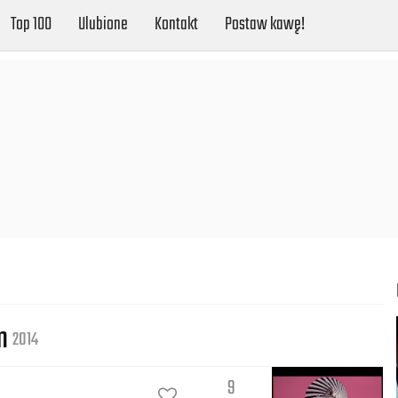
Top 100
Ulubione
Kontakt
Postaw kawę!
em
2014
9