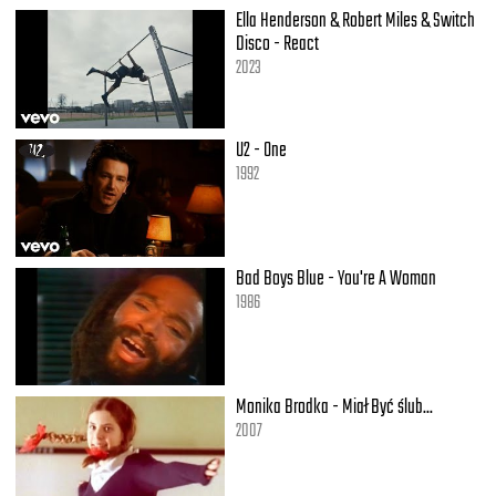
Ella Henderson & Robert Miles & Switch
Disco - React
2023
U2 - One
1992
Bad Boys Blue - You're A Woman
1986
Monika Brodka - Miał Być ślub...
2007