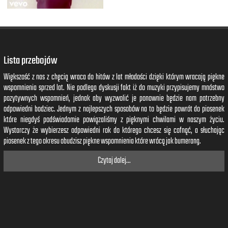
Lista przebojów
Większość z nas z chęcią wraca do hitów z lat młodości dzięki którym wracają piękne
wspomnienia sprzed lat. Nie podlega dyskusji fakt iż do muzyki przypisujemy mnóstwo
pozytywnych wspomnień, jednak aby wyzwolić je ponownie będzie nam potrzebny
odpowiedni bodziec. Jednym z najlepszych sposobów na to będzie powrót do piosenek
które niegdyś podświadomie powiązaliśmy z pięknymi chwilami w naszym życiu.
Wystarczy że wybierzesz odpowiedni rok do którego chcesz się cofnąć, a słuchając
piosenek z tego okresu obudzisz piękne wspomnienia które wrócą jak bumerang.
Czytaj dalej...