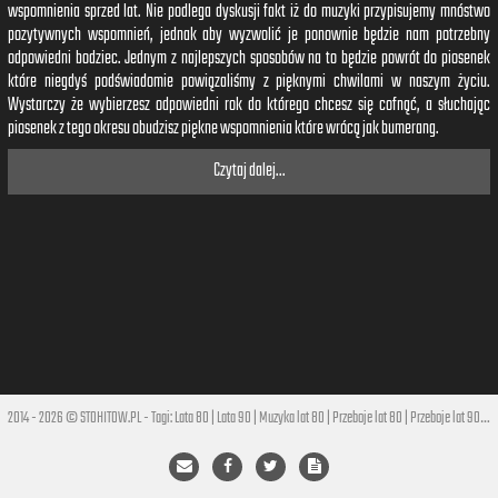
wspomnienia sprzed lat. Nie podlega dyskusji fakt iż do muzyki przypisujemy mnóstwo
pozytywnych wspomnień, jednak aby wyzwolić je ponownie będzie nam potrzebny
odpowiedni bodziec. Jednym z najlepszych sposobów na to będzie powrót do piosenek
które niegdyś podświadomie powiązaliśmy z pięknymi chwilami w naszym życiu.
Wystarczy że wybierzesz odpowiedni rok do którego chcesz się cofnąć, a słuchając
piosenek z tego okresu obudzisz piękne wspomnienia które wrócą jak bumerang.
Czytaj dalej...
2014 - 2026 © STOHITOW.PL - Tagi:
Lata 80
|
Lata 90
|
Muzyka lat 80
|
Przeboje lat 80
|
Przeboje lat 90
|
Hi