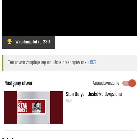
W rankingu lat 70:
230
Ten utwór znajduje się na liście przebojów roku
1972
Następny utwór
Autoodtwarzanie
Stan Borys - Jaskółka Uwięziona
1973