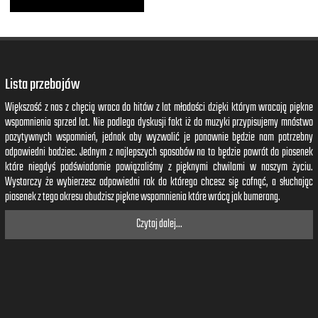
Lista przebojów
Większość z nas z chęcią wraca do hitów z lat młodości dzięki którym wracają piękne
wspomnienia sprzed lat. Nie podlega dyskusji fakt iż do muzyki przypisujemy mnóstwo
pozytywnych wspomnień, jednak aby wyzwolić je ponownie będzie nam potrzebny
odpowiedni bodziec. Jednym z najlepszych sposobów na to będzie powrót do piosenek
które niegdyś podświadomie powiązaliśmy z pięknymi chwilami w naszym życiu.
Wystarczy że wybierzesz odpowiedni rok do którego chcesz się cofnąć, a słuchając
piosenek z tego okresu obudzisz piękne wspomnienia które wrócą jak bumerang.
Czytaj dalej...