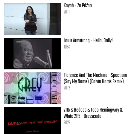
Kayah - Za Późno
2011
Louis Armstrong - Hello, Dolly!
1964
Florence And The Machine - Spectrum
(Say My Name) (Calvin Harris Remix)
2012
2115 & Bedoes & Taco Hemingway &
White 2115 - Dresscode
2023