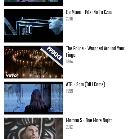
De Mono - Póki Na To Czas
2010
The Police - Wrapped Around Your
Finger
1984
ATB - 9pm (Till I Come)
1999
Maroon 5 - One More Night
2012