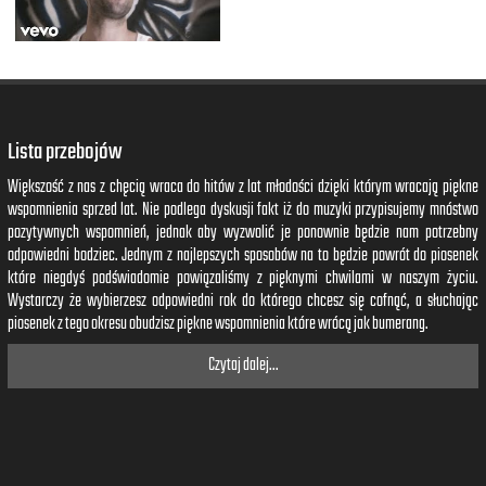
Lista przebojów
Większość z nas z chęcią wraca do hitów z lat młodości dzięki którym wracają piękne
wspomnienia sprzed lat. Nie podlega dyskusji fakt iż do muzyki przypisujemy mnóstwo
pozytywnych wspomnień, jednak aby wyzwolić je ponownie będzie nam potrzebny
odpowiedni bodziec. Jednym z najlepszych sposobów na to będzie powrót do piosenek
które niegdyś podświadomie powiązaliśmy z pięknymi chwilami w naszym życiu.
Wystarczy że wybierzesz odpowiedni rok do którego chcesz się cofnąć, a słuchając
piosenek z tego okresu obudzisz piękne wspomnienia które wrócą jak bumerang.
Czytaj dalej...