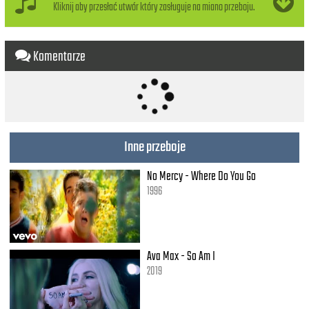
I wanna love you but I better not touch (don't touch)
Kliknij aby przesłać utwór który zasługuje na miano przeboju.
I wanna hold you, but my senses tell me to stop
I wanna kiss you but I want it too much (too much)
I wanna taste you but your lips are venomous poison
Komentarze
Yeah
Well I don't wanna break these chains
Poison (Poi-son)
Runnin' deep inside my veins
Burnin' deep inside my brain
Poison (Poi-son)
Inne przeboje
And I don't wanna break these chains
Poison
No Mercy - Where Do You Go
1996
Ava Max - So Am I
2019