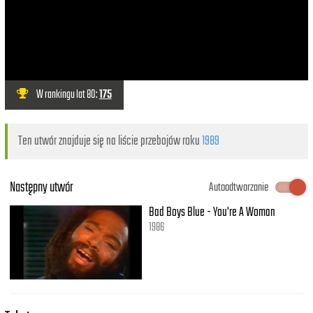
W rankingu lat 80:
175
Ten utwór znajduje się na liście przebojów roku
1989
Następny utwór
Autoodtwarzanie
Bad Boys Blue - You're A Woman
1986