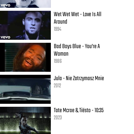
Wet Wet Wet - Love Is All
Around
1994
Bad Boys Blue - You're A
Woman
1986
Jula - Nie Zatrzymasz Mnie
2012
Tate Mcrae & Tiësto - 10:35
2023