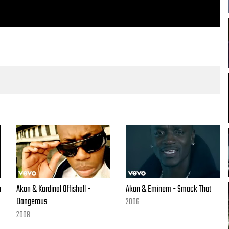
h
Akon & Kardinal Offishall -
Akon & Eminem - Smack That
Dangerous
2006
2008