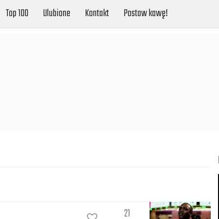
Top 100
Ulubione
Kontakt
Postaw kawę!
21