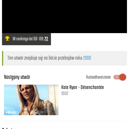
W rankingu lat 00-09:
72
Ten utwór znajduje się na liście przebojów roku
2000
Następny utwór
Autoodtwarzanie
Kate Ryan - Désenchantée
2002