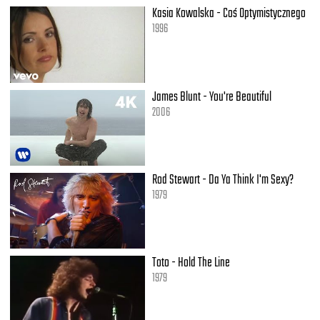
Huh? Huh? Huh? Huh?
Kasia Kowalska - Coś Optymistycznego
I said you don't wanna throw it all away
1996
I might be buggin' on the first date
What about the next date?
Huh? Huh? Huh? Huh?
James Blunt - You're Beautiful
[Repeat 1 (2x)]
2006
[Aaliyah]
If at first you don't succeed
You can dust it off and try again
Dust yourself off and try again, try again
Rod Stewart - Da Ya Think I'm Sexy?
Cause if at first you don't succeed
1979
You can dust it off and try again
You can dust it off and try again, try again (and again)
[Timbaland]
Toto - Hold The Line
Check it, uh
1979
It's been a long time
We shouldn't have left you
Without a dope beat to step to