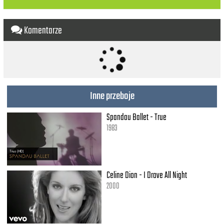
You into me
But I can't let it go
So easily
Komentarze
Not till I see
Whether this could be
Could be eternally
Or just a week
Ay yo our chemistry
Is off the chain
Inne przeboje
It's perfect now
But will it change?
Spandau Ballet - True
This ain't a yes
This ain't a no
1983
Just do your thing
We'll see how it go, oh, oh
[Repeat 1]
Celine Dion - I Drove All Night
2000
[Aaliyah]
See you don't wanna throw it all away
I might be shy on the first date
What about the next date?