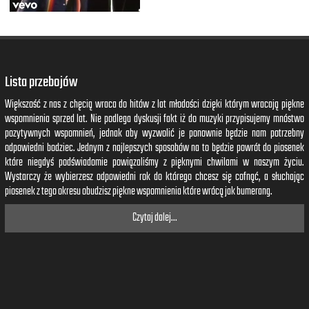
Step to, step to, step to
Step to, step to
Freaky-freaky
It's been a long time
We shouldn't have left you
Without a dope beat to step to
Lista przebojów
Step to, step to, step to
Większość z nas z chęcią wraca do hitów z lat młodości dzięki którym wracają piękne
Step to, step to
wspomnienia sprzed lat. Nie podlega dyskusji fakt iż do muzyki przypisujemy mnóstwo
Freaky-freaky
pozytywnych wspomnień, jednak aby wyzwolić je ponownie będzie nam potrzebny
odpowiedni bodziec. Jednym z najlepszych sposobów na to będzie powrót do piosenek
[Repeat 1 till end]
które niegdyś podświadomie powiązaliśmy z pięknymi chwilami w naszym życiu.
Wystarczy że wybierzesz odpowiedni rok do którego chcesz się cofnąć, a słuchając
piosenek z tego okresu obudzisz piękne wspomnienia które wrócą jak bumerang.
Czytaj dalej...