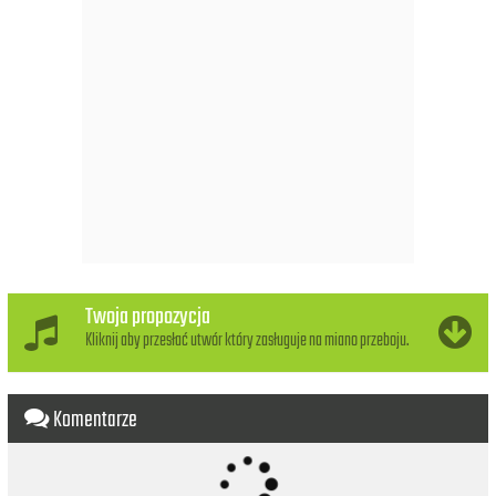
Twoja propozycja
Kliknij aby przesłać utwór który zasługuje na miano przeboju.
Komentarze