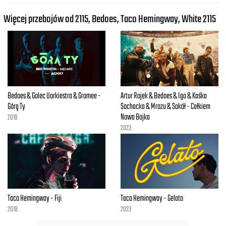
Więcej przebojów od 2115, Bedoes, Taco Hemingway, White 2115
Bedoes & Golec Uorkiestra & Gromee -
Artur Rojek & Bedoes & Igo & Kaśka
Górą Ty
Sochacka & Mrozu & Sokół - Całkiem
Nowa Bajka
2019
2023
Taco Hemingway - Fiji
Taco Hemingway - Gelato
2018
2023