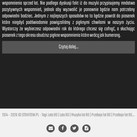
wspomnienia sprzed lat. Nie podlega dyskusji fakt iż do muzyki przypisujemy mnóstwo
pozytywnych wspomnień, jednak aby wyzwolić je ponownie będzie nam potrzebny
odpowiedni bodziec. Jednym z najlepszych sposobów na to będzie powrót do piosenek
które niegdyś podświadomie powiązaliśmy z pięknymi chwilami w naszym życiu.
Wystarczy że wybierzesz odpowiedni rok do którego chcesz się cofnąć, a słuchając
piosenek z tego okresu obudzisz piękne wspomnienia które wrócą jak bumerang.
Czytaj dalej...
2014 - 2026 © STOHITOW.PL - Tagi:
Lata 80
|
Lata 90
|
Muzyka lat 80
|
Przeboje lat 80
|
Przeboje lat 90
|
Hi