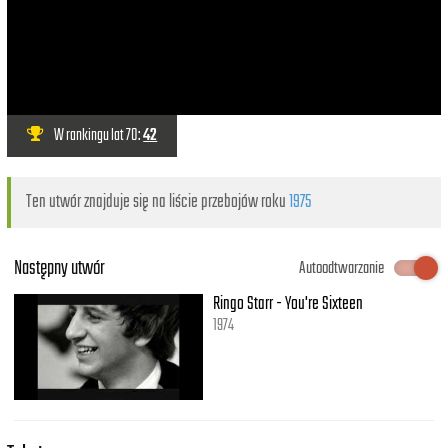
W rankingu lat 70:
42
Ten utwór znajduje się na liście przebojów roku
1975
Następny utwór
Autoodtwarzanie
Ringo Starr - You're Sixteen
1974