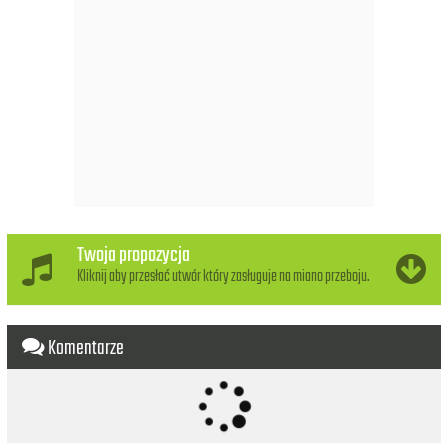
Ooh, you'll wait a long time for me
Ooh, you'll wait a long time
Ooh, you'll wait a long time for me
Ooh, you'll wait a long time
I'm not in love, so don't forget it
It's just a silly phase I'm going through
And just because I call you up,
Don't get me wrong, don't think you've got it made
I'm not in love, I'm not in love...
Twoja propozycja
Kliknij aby przesłać utwór który zasługuje na miano przeboju.
Komentarze