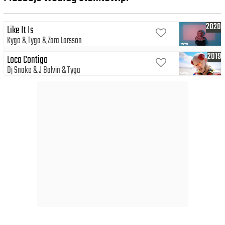
2020
Like It Is
Kygo
Tyga
Zara Larsson
2019
Loco Contigo
Dj Snake
J Balvin
Tyga