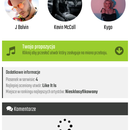
J Balvin
Kevin McCall
Kygo
Twoja propozycja
Kliknij aby przesłać utwór który zasługuje na miano przeboju.
Dodatkowe informacje
Piosenek w serwisie:
4
Najlepiej oceniony utwór:
Like It Is
Miejsce w rankingu najlepszych artystów:
Niesklasyfikowany
Komentarze