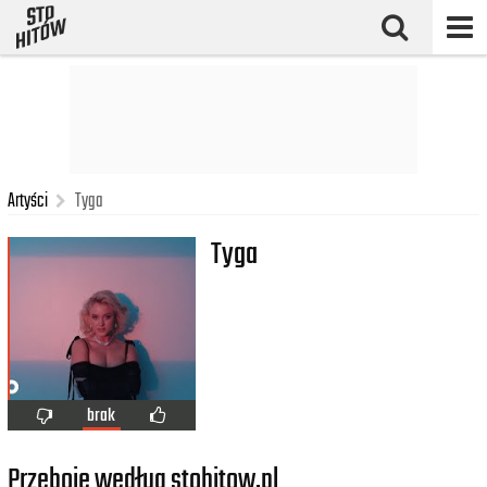
Artyści
Tyga
Tyga
brak
Przeboje według stohitow.pl