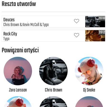
Reszta utworów
2010
Deuces
Chris Brown
Kevin McCall
Tyga
2012
Rack City
Tyga
Powiązani artyści
Zara Larsson
Chris Brown
Dj Snake