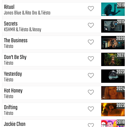
2019
Ritual
Jonas Blue
Rita Ora
Tiësto
2015
Secrets
KSHMR
Tiësto
Vassy
2020
The Business
Tiësto
2021
Don't Be Shy
Tiësto
2023
Yesterday
Tiësto
2024
Hot Honey
Tiësto
2023
Drifting
Tiësto
2018
Jackie Chan