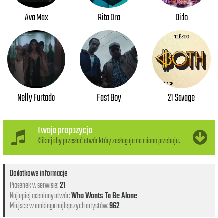
Ava Max
Rita Ora
Dido
Nelly Furtado
Fast Boy
21 Savage
Twoja propozycja
Kliknij aby przesłać utwór który zasługuje na miano przeboju.
Dodatkowe informacje
Piosenek w serwisie:
21
Najlepiej oceniony utwór:
Who Wants To Be Alone
Miejsce w rankingu najlepszych artystów:
962