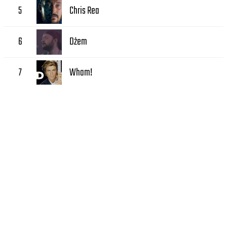
Chris Rea
5
Dżem
6
Wham!
7
Patrick Swayze
8
Lista przebojów
Większość z nas z chęcią wraca do hitów z lat młodości dzięki którym wracają piękne
wspomnienia sprzed lat. Nie podlega dyskusji fakt iż do muzyki przypisujemy mnóstwo
pozytywnych wspomnień, jednak aby wyzwolić je ponownie będzie nam potrzebny
odpowiedni bodziec. Jednym z najlepszych sposobów na to będzie powrót do piosenek
które niegdyś podświadomie powiązaliśmy z pięknymi chwilami w naszym życiu.