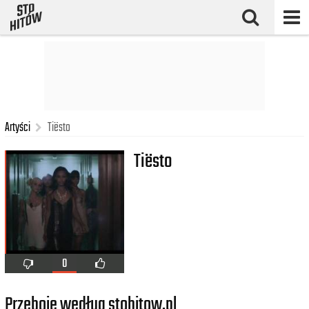
Artyści
Tiësto
Tiësto
0
Przeboje według stohitow.pl