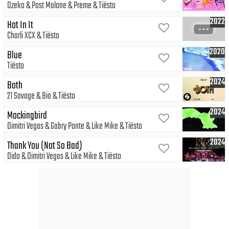
Dzeko
Post Malone
Preme
Tiësto
2022
Hot In It
Charli XCX
Tiësto
2020
Blue
Tiësto
2024
Both
21 Savage
Bia
Tiësto
2024
Mockingbird
Dimitri Vegas
Gabry Ponte
Like Mike
Tiësto
2024
Thank You (Not So Bad)
Dido
Dimitri Vegas
Like Mike
Tiësto