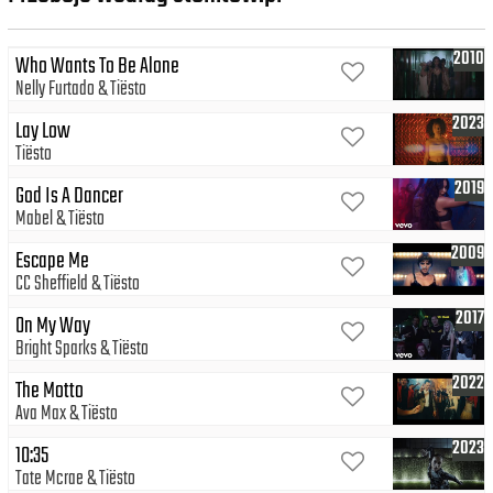
2010
Who Wants To Be Alone
Nelly Furtado
Tiësto
2023
Lay Low
Tiësto
2019
God Is A Dancer
Mabel
Tiësto
2009
Escape Me
CC Sheffield
Tiësto
2017
On My Way
Bright Sparks
Tiësto
2022
The Motto
Ava Max
Tiësto
2023
10:35
Tate Mcrae
Tiësto