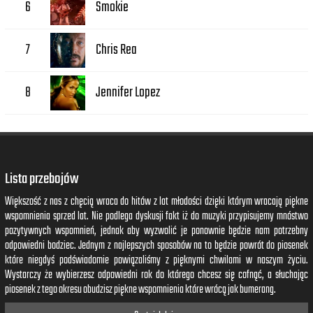
Smokie
6
Chris Rea
7
Jennifer Lopez
8
Lista przebojów
Większość z nas z chęcią wraca do hitów z lat młodości dzięki którym wracają piękne
wspomnienia sprzed lat. Nie podlega dyskusji fakt iż do muzyki przypisujemy mnóstwo
pozytywnych wspomnień, jednak aby wyzwolić je ponownie będzie nam potrzebny
odpowiedni bodziec. Jednym z najlepszych sposobów na to będzie powrót do piosenek
które niegdyś podświadomie powiązaliśmy z pięknymi chwilami w naszym życiu.
Wystarczy że wybierzesz odpowiedni rok do którego chcesz się cofnąć, a słuchając
piosenek z tego okresu obudzisz piękne wspomnienia które wrócą jak bumerang.