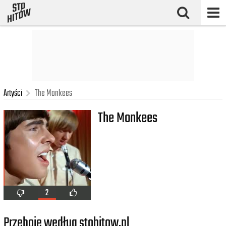
Artyści
The Monkees
The Monkees
2
Przeboje według stohitow.pl