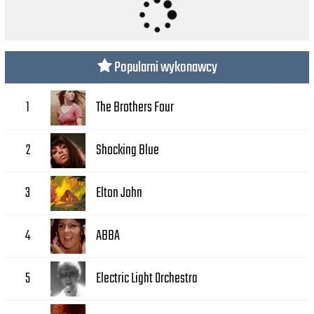
Popularni wykonawcy
The Brothers Four
1
Shocking Blue
2
Elton John
3
ABBA
4
Electric Light Orchestra
5