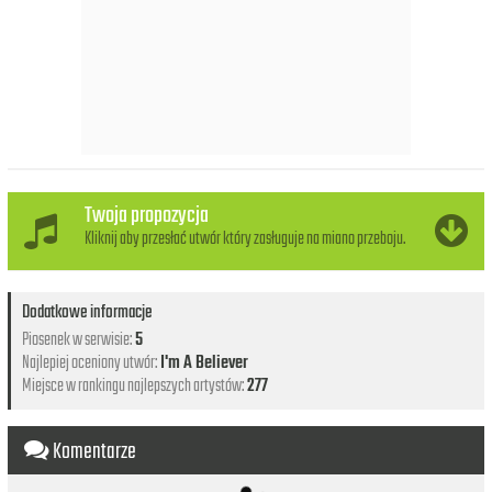
Twoja propozycja
Kliknij aby przesłać utwór który zasługuje na miano przeboju.
Dodatkowe informacje
Piosenek w serwisie:
5
Najlepiej oceniony utwór:
I'm A Believer
Miejsce w rankingu najlepszych artystów:
277
Komentarze