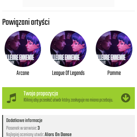
Powiązani artyści
Arcane
League Of Legends
Pomme
Twoja propozycja
Kliknij aby przesłać utwór który zasługuje na miano przeboju.
Dodatkowe informacje
Piosenek w serwisie:
3
Najlepiej oceniony utwór:
Alors On Danse