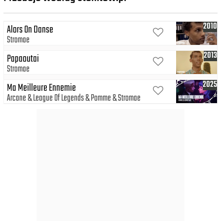
2010
Alors On Danse
Stromae
2013
Papaoutai
Stromae
2025
Ma Meilleure Ennemie
Arcane
League Of Legends
Pomme
Stromae