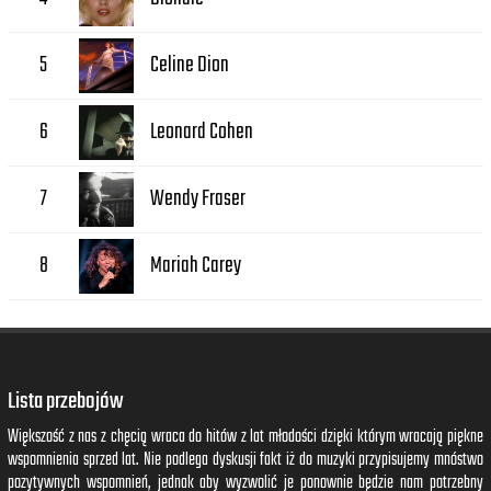
Celine Dion
5
Leonard Cohen
6
Wendy Fraser
7
Mariah Carey
8
Lista przebojów
Większość z nas z chęcią wraca do hitów z lat młodości dzięki którym wracają piękne
wspomnienia sprzed lat. Nie podlega dyskusji fakt iż do muzyki przypisujemy mnóstwo
pozytywnych wspomnień, jednak aby wyzwolić je ponownie będzie nam potrzebny