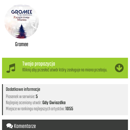
Gromee
Twoja propozycja
Kliknij aby przesłać utwór który zasługuje na miano przeboju.
Dodatkowe informacje
Piosenek w serwisie:
5
Najlepiej oceniony utwór:
Gdy Gwiazdka
Miejsce w rankingu najlepszych artystów:
1055
Komentarze