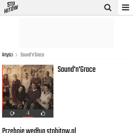
Artyści
Sound'n'Grace
Sound'n'Grace
-1
Przeboje według stohitow.pl