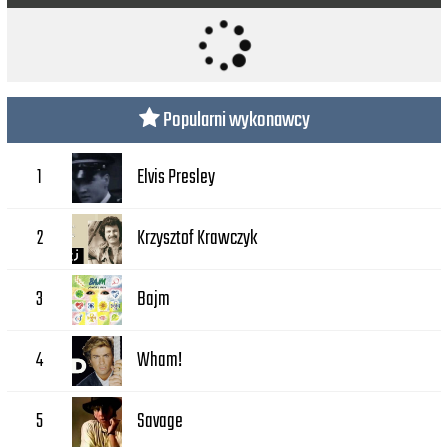
Popularni wykonawcy
Elvis Presley
1
Krzysztof Krawczyk
2
Bajm
3
Wham!
4
Savage
5