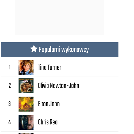
Popularni wykonawcy
1
Tina Turner
2
Olivia Newton-John
3
Elton John
4
Chris Rea