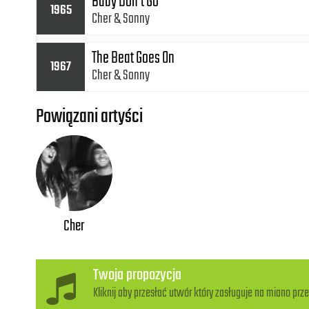
Baby Don't Go
1965
Cher
Sonny
The Beat Goes On
1967
Cher
Sonny
Powiązani artyści
Cher
Twoja propozycja
Kliknij aby przesłać utwór który zasługuje na miano prze