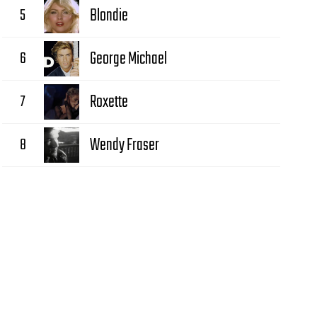
5
Blondie
6
George Michael
7
Roxette
8
Wendy Fraser