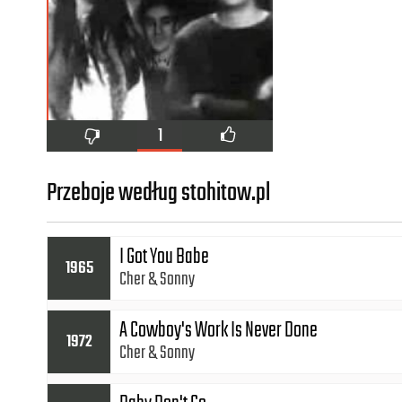
1
Przeboje według stohitow.pl
I Got You Babe
1965
Cher
Sonny
A Cowboy's Work Is Never Done
1972
Cher
Sonny