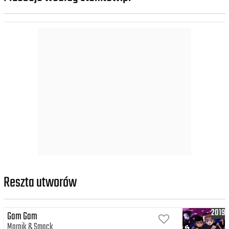
Reszta utworów
2019
Gam Gam
Marnik
Smack