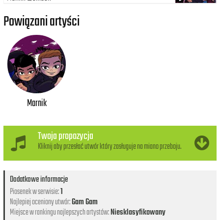
Powiązani artyści
Marnik
Twoja propozycja
Kliknij aby przesłać utwór który zasługuje na miano przeboju.
Dodatkowe informacje
Piosenek w serwisie:
1
Najlepiej oceniony utwór:
Gam Gam
Miejsce w rankingu najlepszych artystów:
Niesklasyfikowany