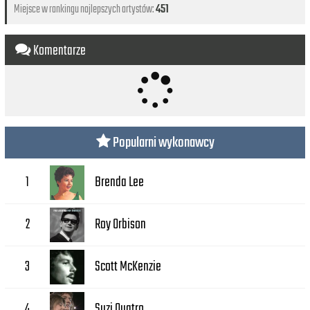
Miejsce w rankingu najlepszych artystów:
451
Komentarze
Popularni wykonawcy
Brenda Lee
1
Roy Orbison
2
Scott McKenzie
3
Suzi Quatro
4