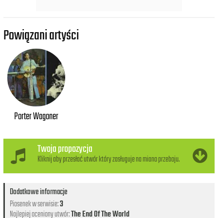
Powiązani artyści
Porter Wagoner
Twoja propozycja
Kliknij aby przesłać utwór który zasługuje na miano przeboju.
Dodatkowe informacje
Piosenek w serwisie:
3
Najlepiej oceniony utwór:
The End Of The World