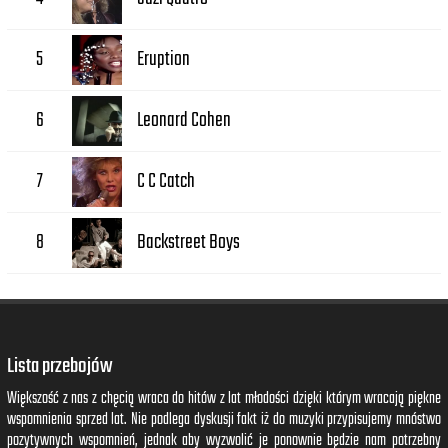
Eruption
5
Leonard Cohen
6
C C Catch
7
Backstreet Boys
8
Lista przebojów
Większość z nas z chęcią wraca do hitów z lat młodości dzięki którym wracają piękne
wspomnienia sprzed lat. Nie podlega dyskusji fakt iż do muzyki przypisujemy mnóstwo
pozytywnych wspomnień, jednak aby wyzwolić je ponownie będzie nam potrzebny