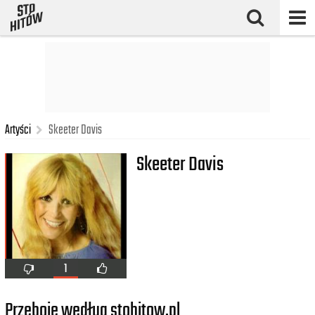
Artyści
Skeeter Davis
Skeeter Davis
1
Przeboje według stohitow.pl