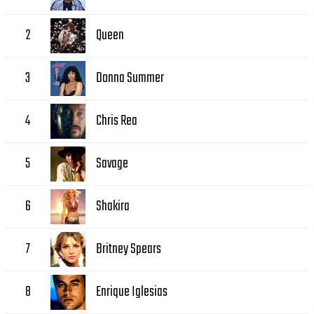
Queen
2
Donna Summer
3
Chris Rea
4
Savage
5
Shakira
6
Britney Spears
7
Enrique Iglesias
8