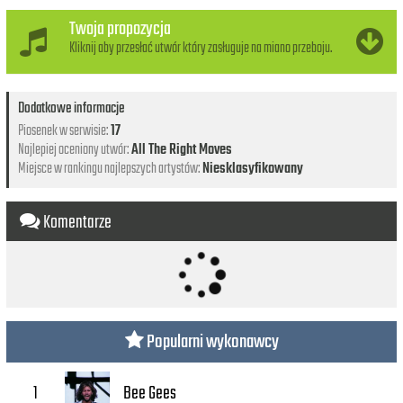
Twoja propozycja
Kliknij aby przesłać utwór który zasługuje na miano przeboju.
Dodatkowe informacje
Piosenek w serwisie:
17
Najlepiej oceniony utwór:
All The Right Moves
Miejsce w rankingu najlepszych artystów:
Niesklasyfikowany
Komentarze
Popularni wykonawcy
Bee Gees
1