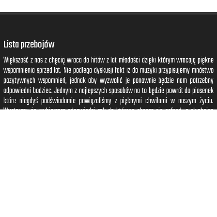
Lista przebojów
Większość z nas z chęcią wraca do hitów z lat młodości dzięki którym wracają piękne
wspomnienia sprzed lat. Nie podlega dyskusji fakt iż do muzyki przypisujemy mnóstwo
pozytywnych wspomnień, jednak aby wyzwolić je ponownie będzie nam potrzebny
odpowiedni bodziec. Jednym z najlepszych sposobów na to będzie powrót do piosenek
które niegdyś podświadomie powiązaliśmy z pięknymi chwilami w naszym życiu.
Wystarczy że wybierzesz odpowiedni rok do którego chcesz się cofnąć, a słuchając
piosenek z tego okresu obudzisz piękne wspomnienia które wrócą jak bumerang.
Czytaj dalej...