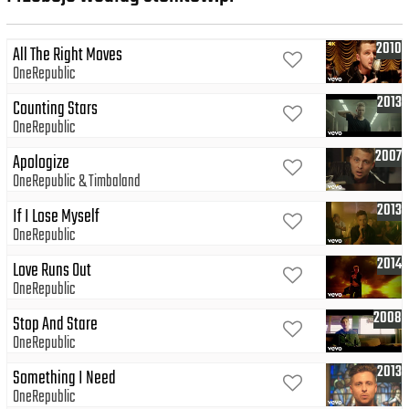
2010
All The Right Moves
OneRepublic
2013
Counting Stars
OneRepublic
2007
Apologize
OneRepublic
Timbaland
2013
If I Lose Myself
OneRepublic
2014
Love Runs Out
OneRepublic
2008
Stop And Stare
OneRepublic
2013
Something I Need
OneRepublic