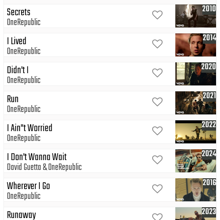
2010
Secrets
OneRepublic
2014
I Lived
OneRepublic
2020
Didn't I
OneRepublic
2021
Run
OneRepublic
2022
I Ain"t Worried
OneRepublic
2024
I Don't Wanna Wait
David Guetta
OneRepublic
2016
Wherever I Go
OneRepublic
2023
Runaway