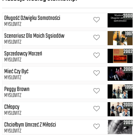
2000
Długość Dźwięku Samotności
MYSLOVITZ
1997
Scenariusz Dla Moich Sąsiadów
MYSLOVITZ
2002
Sprzedawcy Marzeń
MYSLOVITZ
2006
Mieć Czy Być
MYSLOVITZ
1996
Peggy Brown
MYSLOVITZ
2000
Chłopcy
MYSLOVITZ
2003
Chciałbym Umrzeć Z Miłości
MYSLOVITZ