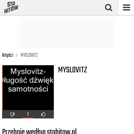
Artyści
MYSLOVITZ
MYSLOVITZ
1
Przeboje według stohitow.pl