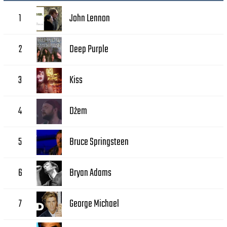
John Lennon
1
Deep Purple
2
Kiss
3
Dżem
4
Bruce Springsteen
5
Bryan Adams
6
George Michael
7