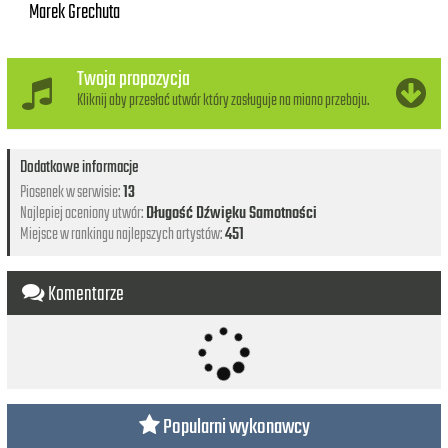
Marek Grechuta
Twoja propozycja
Kliknij aby przesłać utwór który zasługuje na miano przeboju.
Dodatkowe informacje
Piosenek w serwisie:
13
Najlepiej oceniony utwór:
Długość Dźwięku Samotności
Miejsce w rankingu najlepszych artystów:
451
Komentarze
Popularni wykonawcy