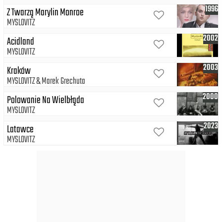
1996
Z Twarzą Marylin Monroe
MYSLOVITZ
2002
Acidland
MYSLOVITZ
2003
Kraków
MYSLOVITZ
Marek Grechuta
2000
Polowanie Na Wielbłąda
MYSLOVITZ
2023
Latawce
MYSLOVITZ