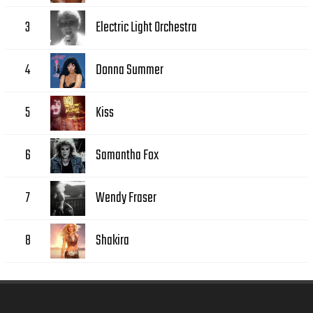
Electric Light Orchestra
3
Donna Summer
4
Kiss
5
Samantha Fox
6
Wendy Fraser
7
Shakira
8