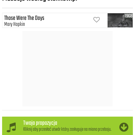
1968
Those Were The Days
Mary Hopkin
Twoja propozycja
Kliknij aby przesłać utwór który zasługuje na miano przeboju.