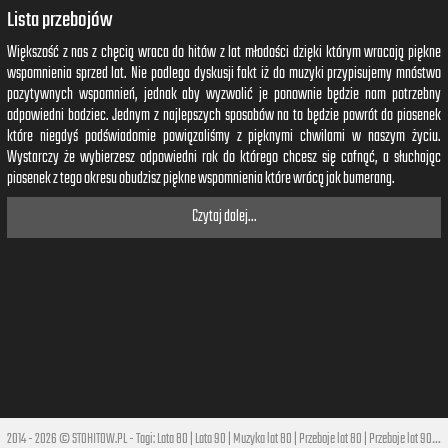
Lista przebojów
Większość z nas z chęcią wraca do hitów z lat młodości dzięki którym wracają piękne
wspomnienia sprzed lat. Nie podlega dyskusji fakt iż do muzyki przypisujemy mnóstwo
pozytywnych wspomnień, jednak aby wyzwolić je ponownie będzie nam potrzebny
odpowiedni bodziec. Jednym z najlepszych sposobów na to będzie powrót do piosenek
które niegdyś podświadomie powiązaliśmy z pięknymi chwilami w naszym życiu.
Wystarczy że wybierzesz odpowiedni rok do którego chcesz się cofnąć, a słuchając
piosenek z tego okresu obudzisz piękne wspomnienia które wrócą jak bumerang.
Czytaj dalej...
2014 - 2026 © STOHITOW.PL - Tagi:
Lata 80
|
Lata 90
|
Muzyka lat 80
|
Przeboje lat 80
|
Przeboje lat 90
|
Hi