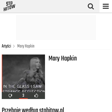
Artyści
Mary Hopkin
Mary Hopkin
3
Przeboje według stohitow.pl