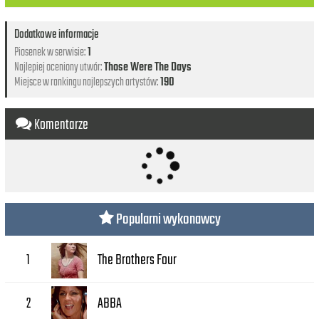
Dodatkowe informacje
Piosenek w serwisie:
1
Najlepiej oceniony utwór:
Those Were The Days
Miejsce w rankingu najlepszych artystów:
190
Komentarze
Popularni wykonawcy
The Brothers Four
1
ABBA
2