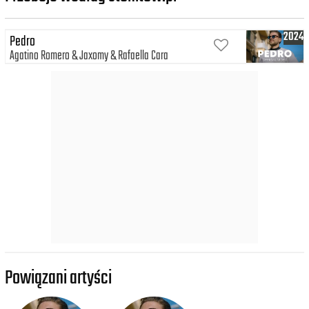
2024
Pedro
Agatino Romero
Jaxomy
Rafaella Cara
Powiązani artyści