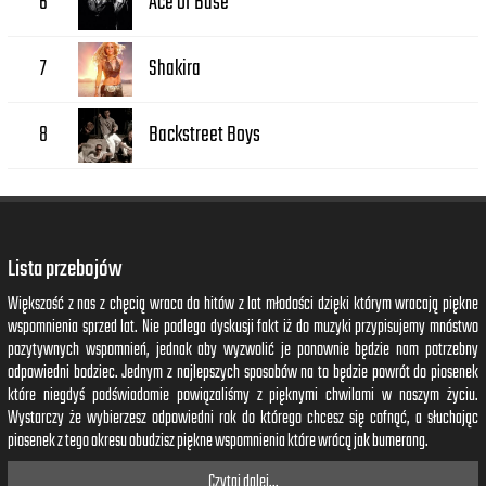
Ace of Base
6
Shakira
7
Backstreet Boys
8
Lista przebojów
Większość z nas z chęcią wraca do hitów z lat młodości dzięki którym wracają piękne
wspomnienia sprzed lat. Nie podlega dyskusji fakt iż do muzyki przypisujemy mnóstwo
pozytywnych wspomnień, jednak aby wyzwolić je ponownie będzie nam potrzebny
odpowiedni bodziec. Jednym z najlepszych sposobów na to będzie powrót do piosenek
które niegdyś podświadomie powiązaliśmy z pięknymi chwilami w naszym życiu.
Wystarczy że wybierzesz odpowiedni rok do którego chcesz się cofnąć, a słuchając
piosenek z tego okresu obudzisz piękne wspomnienia które wrócą jak bumerang.
Czytaj dalej...