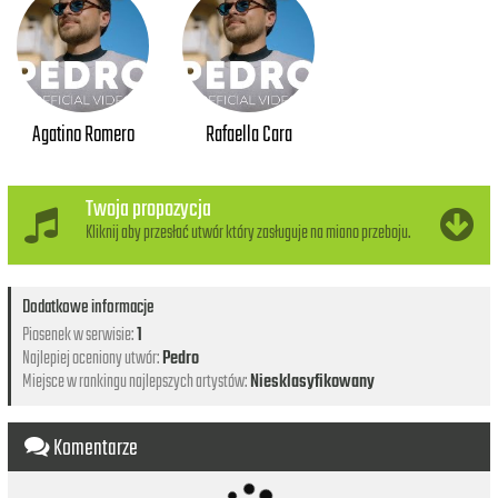
Agatino Romero
Rafaella Cara
Twoja propozycja
Kliknij aby przesłać utwór który zasługuje na miano przeboju.
Dodatkowe informacje
Piosenek w serwisie:
1
Najlepiej oceniony utwór:
Pedro
Miejsce w rankingu najlepszych artystów:
Niesklasyfikowany
Komentarze