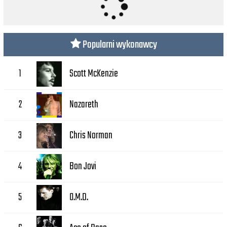
Popularni wykonawcy
Scott McKenzie
1
Nazareth
2
Chris Norman
3
Bon Jovi
4
O.M.D.
5