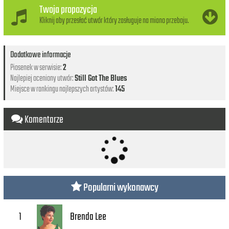
Twoja propozycja
Kliknij aby przesłać utwór który zasługuje na miano przeboju.
Dodatkowe informacje
Piosenek w serwisie:
2
Najlepiej oceniony utwór:
Still Got The Blues
Miejsce w rankingu najlepszych artystów:
145
Komentarze
Popularni wykonawcy
Brenda Lee
1