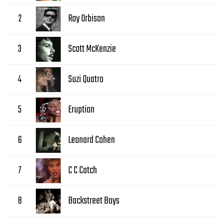
Roy Orbison
2
Scott McKenzie
3
Suzi Quatro
4
Eruption
5
Leonard Cohen
6
C C Catch
7
Backstreet Boys
8