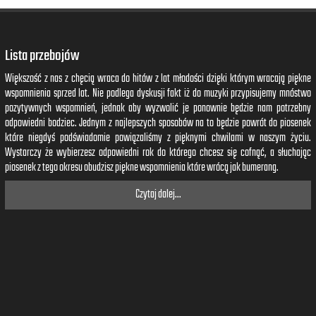
Lista przebojów
Większość z nas z chęcią wraca do hitów z lat młodości dzięki którym wracają piękne
wspomnienia sprzed lat. Nie podlega dyskusji fakt iż do muzyki przypisujemy mnóstwo
pozytywnych wspomnień, jednak aby wyzwolić je ponownie będzie nam potrzebny
odpowiedni bodziec. Jednym z najlepszych sposobów na to będzie powrót do piosenek
które niegdyś podświadomie powiązaliśmy z pięknymi chwilami w naszym życiu.
Wystarczy że wybierzesz odpowiedni rok do którego chcesz się cofnąć, a słuchając
piosenek z tego okresu obudzisz piękne wspomnienia które wrócą jak bumerang.
Czytaj dalej...