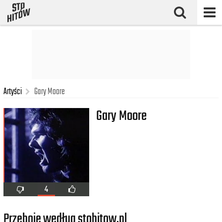
Artyści
Gary Moore
Gary Moore
4
Przeboje według stohitow.pl