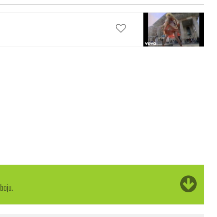
boju.