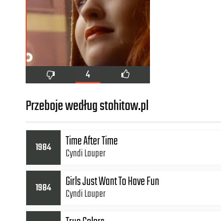
4
Przeboje według stohitow.pl
Time After Time
1984
Cyndi Lauper
Girls Just Want To Have Fun
1984
Cyndi Lauper