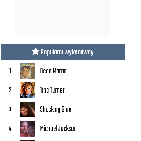
Popularni wykonawcy
1
Dean Martin
2
Tina Turner
3
Shocking Blue
4
Michael Jackson