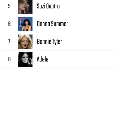
5
Suzi Quatro
6
Donna Summer
7
Bonnie Tyler
8
Adele