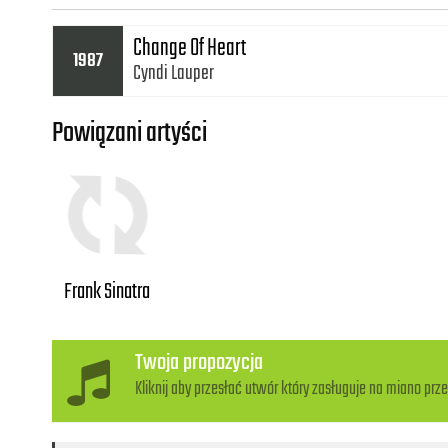
Change Of Heart
1987
Cyndi Lauper
Powiązani artyści
Frank Sinatra
Twoja propozycja
Kliknij aby przesłać utwór który zasługuje na miano prze