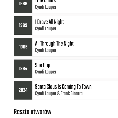
True Colors
1986
Cyndi Lauper
I Drove All Night
1989
Cyndi Lauper
All Through The Night
1985
Cyndi Lauper
She Bop
1984
Cyndi Lauper
Santa Claus Is Coming To Town
2024
Cyndi Lauper
Frank Sinatra
Reszta utworów