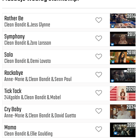
2014
Rather Be
Clean Bandit
Jess Glynne
2017
Symphony
Clean Bandit
Zara Larsson
2018
Solo
Clean Bandit
Demi Lovato
2016
Rockabye
Anne-Marie
Clean Bandit
Sean Paul
2020
Tick Tock
24Kgoldn
Clean Bandit
Mabel
2024
Cry Baby
Anne-Marie
Clean Bandit
David Guetta
2019
Mama
Clean Bandit
Ellie Goulding