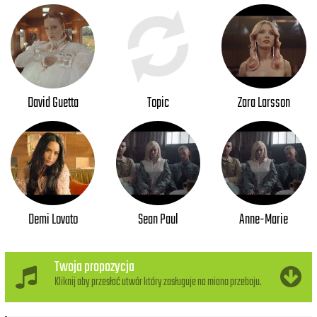
David Guetta
Topic
Zara Larsson
Demi Lovato
Sean Paul
Anne-Marie
Twoja propozycja
Kliknij aby przesłać utwór który zasługuje na miano przeboju.