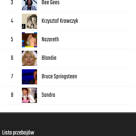
Bee Gees
3
Krzysztof Krawczyk
4
Nazareth
5
Blondie
6
Bruce Springsteen
7
Sandra
8
Lista przebojów