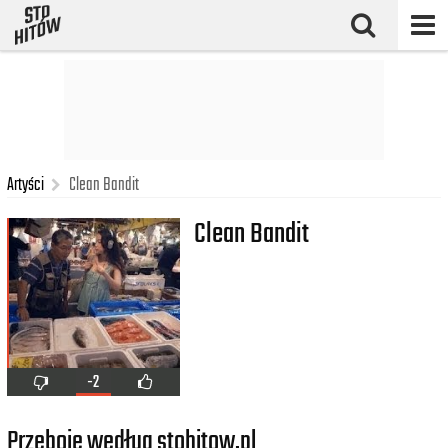
Artyści
Clean Bandit
Clean Bandit
-2
Przeboje według stohitow.pl