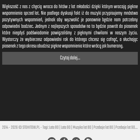
Większość z nas z chęcią wraca do hitów z lat młodości dzięki którym wracają piękne
wspomnienia sprzed lat. Nie podlega dyskusji fakt iż do muzyki przypisujemy mnóstwo
pozytywnych wspomnień, jednak aby wyzwolić je ponownie będzie nam potrzebny
odpowiedni bodziec. Jednym z najlepszych sposobów na to będzie powrót do piosenek
które niegdyś podświadomie powiązaliśmy z pięknymi chwilami w naszym życiu.
Wystarczy że wybierzesz odpowiedni rok do którego chcesz się cofnąć, a słuchając
piosenek z tego okresu obudzisz piękne wspomnienia które wrócą jak bumerang.
Czytaj dalej...
2014 - 2026 © STOHITOW.PL - Tagi:
Lata 80
|
Lata 90
|
Muzyka lat 80
|
Przeboje lat 80
|
Przeboje lat 90
|
Hi