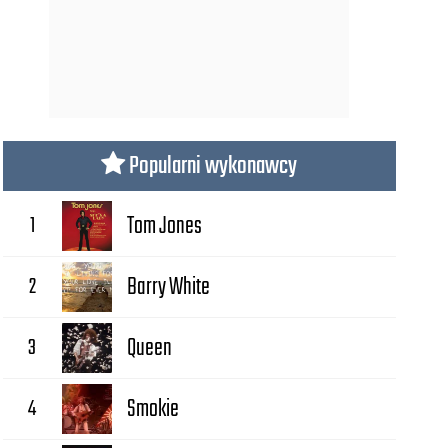
Popularni wykonawcy
1
Tom Jones
2
Barry White
3
Queen
4
Smokie