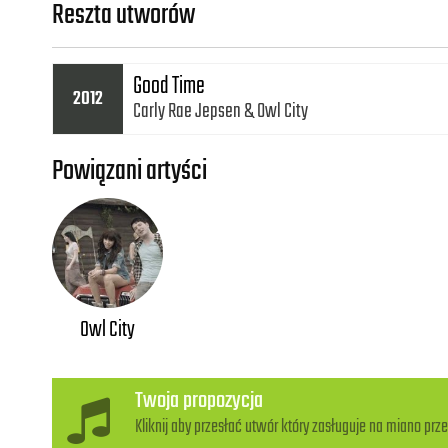
Reszta utworów
Good Time
2012
Carly Rae Jepsen
Owl City
Powiązani artyści
Owl City
Twoja propozycja
Kliknij aby przesłać utwór który zasługuje na miano prze