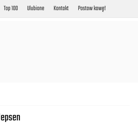
Top 100
Ulubione
Kontakt
Postaw kawę!
Jepsen