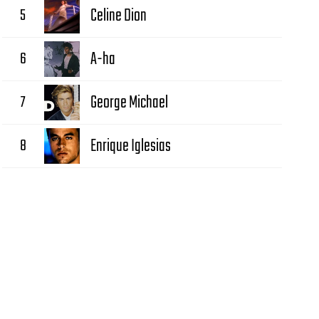
5
Celine Dion
6
A-ha
7
George Michael
8
Enrique Iglesias