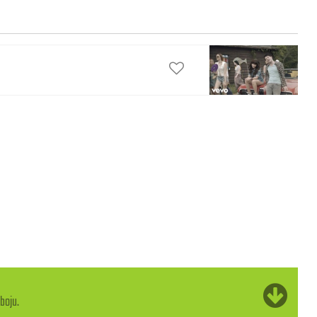
boju.