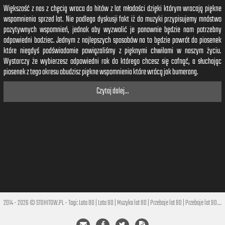
Większość z nas z chęcią wraca do hitów z lat młodości dzięki którym wracają piękne
wspomnienia sprzed lat. Nie podlega dyskusji fakt iż do muzyki przypisujemy mnóstwo
pozytywnych wspomnień, jednak aby wyzwolić je ponownie będzie nam potrzebny
odpowiedni bodziec. Jednym z najlepszych sposobów na to będzie powrót do piosenek
które niegdyś podświadomie powiązaliśmy z pięknymi chwilami w naszym życiu.
Wystarczy że wybierzesz odpowiedni rok do którego chcesz się cofnąć, a słuchając
piosenek z tego okresu obudzisz piękne wspomnienia które wrócą jak bumerang.
Czytaj dalej...
2014 - 2026 © STOHITOW.PL - Tagi:
Lata 80
|
Lata 90
|
Muzyka lat 80
|
Przeboje lat 80
|
Przeboje lat 90
|
Hi