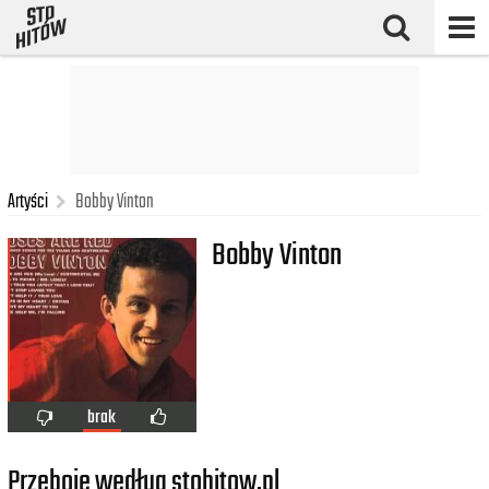
Artyści
Bobby Vinton
Bobby Vinton
brak
Przeboje według stohitow.pl