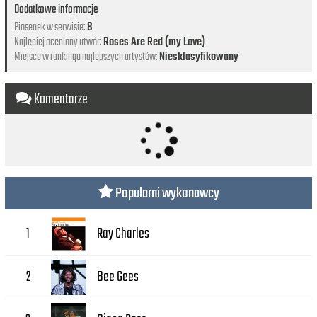
Dodatkowe informacje
Piosenek w serwisie:
8
Najlepiej oceniony utwór:
Roses Are Red (my Love)
Miejsce w rankingu najlepszych artystów:
Niesklasyfikowany
Komentarze
Popularni wykonawcy
Ray Charles
1
Bee Gees
2