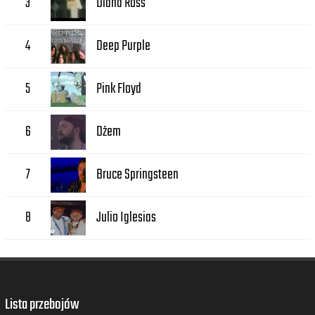
Diana Ross
3
Deep Purple
4
Pink Floyd
5
Dżem
6
Bruce Springsteen
7
Julio Iglesias
8
Lista przebojów