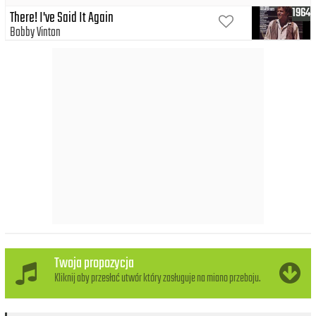
1964
There! I've Said It Again
Bobby Vinton
Twoja propozycja
Kliknij aby przesłać utwór który zasługuje na miano przeboju.