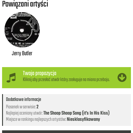
Powiązani artyści
Jerry Butler
Twoja propozycja
Kliknij aby przesłać utwór który zasługuje na miano przeboju.
Dodatkowe informacje
Piosenek w serwisie:
2
Najlepiej oceniony utwór:
The Shoop Shoop Song (it's In His Kiss)
Miejsce w rankingu najlepszych artystów:
Niesklasyfikowany