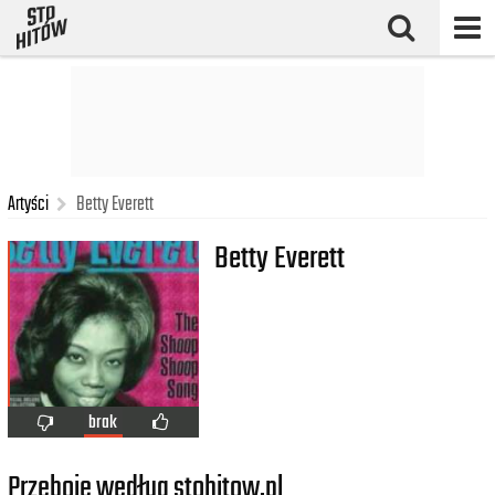
Artyści
Betty Everett
Betty Everett
brak
Przeboje według stohitow.pl